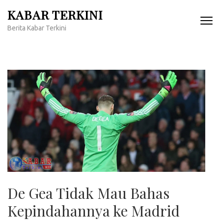
Lompat
KABAR TERKINI
ke
Berita Kabar Terkini
konten
(Tekan
Enter)
De Gea Tidak Mau Bahas
Kepindahannya ke Madrid