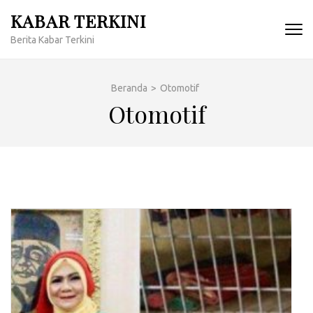
Lompat
KABAR TERKINI
ke
Berita Kabar Terkini
konten
(Tekan
Enter)
Beranda
>
Otomotif
Otomotif