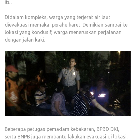
itu.
Didalam kompleks, warga yang terjerat air laut
dievakuasi memakai perahu karet. Demikian sampai ke
lokasi yang kondusif, warga meneruskan perjalanan
dengan jalan kaki.
Beberapa petugas pemadam kebakaran, BPBD DKI,
serta BNPB juga membantu lakukan evakuasi di lokasi.