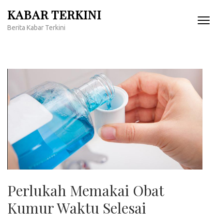
Lompat
KABAR TERKINI
ke
Berita Kabar Terkini
konten
(Tekan
Enter)
Perlukah Memakai Obat
Kumur Waktu Selesai