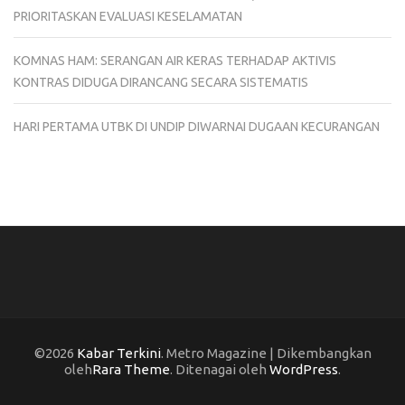
PRIORITASKAN EVALUASI KESELAMATAN
KOMNAS HAM: SERANGAN AIR KERAS TERHADAP AKTIVIS
KONTRAS DIDUGA DIRANCANG SECARA SISTEMATIS
HARI PERTAMA UTBK DI UNDIP DIWARNAI DUGAAN KECURANGAN
©2026
Kabar Terkini
. Metro Magazine | Dikembangkan
oleh
Rara Theme
. Ditenagai oleh
WordPress
.