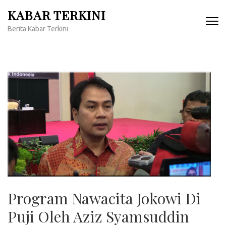
Lompat
KABAR TERKINI
ke
Berita Kabar Terkini
konten
(Tekan
Enter)
Program Nawacita Jokowi Di
Puji Oleh Aziz Syamsuddin