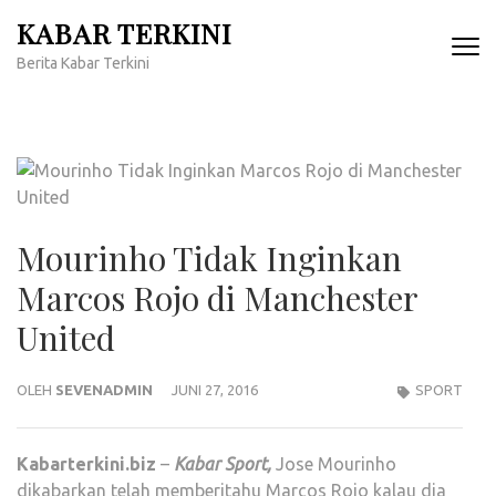
Lompat
KABAR TERKINI
ke
Berita Kabar Terkini
konten
(Tekan
Enter)
Mourinho Tidak Inginkan
Marcos Rojo di Manchester
United
OLEH
SEVENADMIN
JUNI 27, 2016
SPORT
Kabarterkini.biz
–
Kabar Sport,
Jose Mourinho
dikabarkan telah memberitahu Marcos Rojo kalau dia