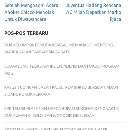
Navigasi
Setelah Menghadiri Acara
Juventus Hadang Rencana
pos
Ahoker Chicco Menolak
AC Milan Dapatkan Marko
Untuk Diwawancarai
Pjaca
POS-POS TERBARU
DUA KELOMPOK PEMUDA KEMBALI MEMANAS DI MENTENG,
WARGA JALAN TAMBAK SIAGA SATU
SUDARYONO TEGASKAN INDEPENDENSI DAN FOKUS PROGRAM
MBG
KASUS TUDINGAN IJAZAH PALSU: ROY SURYO BERSIAP HADAPI
SIDANG POKOK PERKARA
KPK TELUSURI ASET KELUARGA BUPATI SUKOHARJO NONAKTIF,
DUA RUMAH DI SOLO DAN WONOGIRI DIGELEDAH
AS KEMBALIKAN DUA PATUNG BUDDHA ABAD KE-8 HASIL