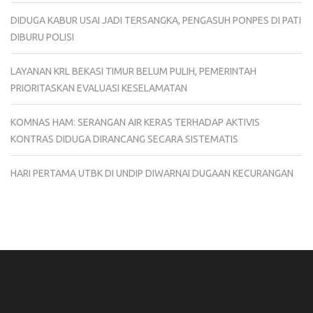
DIDUGA KABUR USAI JADI TERSANGKA, PENGASUH PONPES DI PATI
DIBURU POLISI
LAYANAN KRL BEKASI TIMUR BELUM PULIH, PEMERINTAH
PRIORITASKAN EVALUASI KESELAMATAN
KOMNAS HAM: SERANGAN AIR KERAS TERHADAP AKTIVIS
KONTRAS DIDUGA DIRANCANG SECARA SISTEMATIS
HARI PERTAMA UTBK DI UNDIP DIWARNAI DUGAAN KECURANGAN