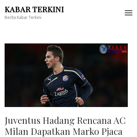
Lompat
KABAR TERKINI
ke
Berita Kabar Terkini
konten
(Tekan
Enter)
Juventus Hadang Rencana AC
Milan Dapatkan Marko Pjaca