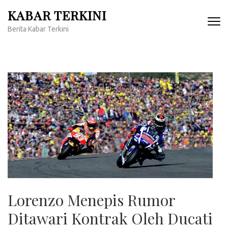
Lompat
KABAR TERKINI
ke
Berita Kabar Terkini
konten
(Tekan
Enter)
Lorenzo Menepis Rumor
Ditawari Kontrak Oleh Ducati