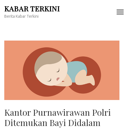
Lompat
KABAR TERKINI
ke
Berita Kabar Terkini
konten
(Tekan
Enter)
Kantor Purnawirawan Polri
Ditemukan Bayi Didalam