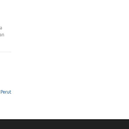
ga
kan
Perut