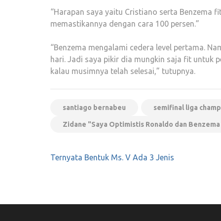
“Harapan saya yaitu Cristiano serta Benzema fi
memastikannya dengan cara 100 persen.”
“Benzema mengalami cedera level pertama. Namu
hari. Jadi saya pikir dia mungkin saja fit untu
kalau musimnya telah selesai,” tutupnya.
santiago bernabeu
semifinal liga cham
Zidane "Saya Optimistis Ronaldo dan Benzema 
Navigasi
Ternyata Bentuk Ms. V Ada 3 Jenis
pos