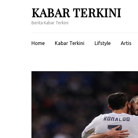
Lompat
KABAR TERKINI
ke
konten
Berita Kabar Terkini
(Tekan
Enter)
Home
Kabar Terkini
Lifstyle
Artis