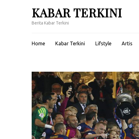
Lompat
KABAR TERKINI
ke
konten
Berita Kabar Terkini
(Tekan
Enter)
Home
Kabar Terkini
Lifstyle
Artis