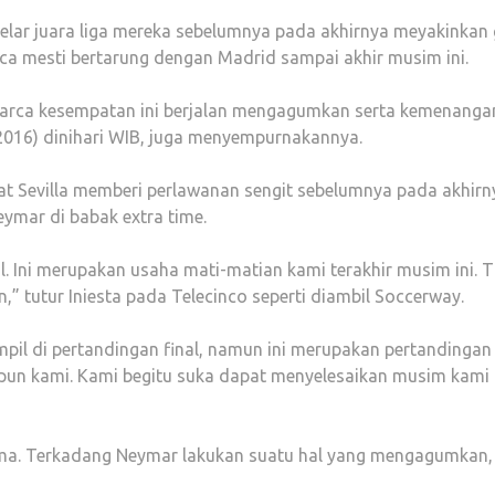
elar juara liga mereka sebelumnya pada akhirnya meyakinkan 
arca mesti bertarung dengan Madrid sampai akhir musim ini.
 Barca kesempatan ini berjalan mengagumkan serta kemenanga
/5/2016) dinihari WIB, juga menyempurnakannya.
 Sevilla memberi perlawanan sengit sebelumnya pada akhirn
ymar di babak extra time.
al. Ini merupakan usaha mati-matian kami terakhir musim ini. Ti
tutur Iniesta pada Telecinco seperti diambil Soccerway.
pil di pertandingan final, namun ini merupakan pertandingan
aupun kami. Kami begitu suka dapat menyelesaikan musim kami
ma. Terkadang Neymar lakukan suatu hal yang mengagumkan,