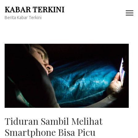
Lompat
KABAR TERKINI
ke
Berita Kabar Terkini
konten
(Tekan
Enter)
Tiduran Sambil Melihat
Smartphone Bisa Picu