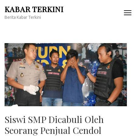
Lompat
KABAR TERKINI
ke
Berita Kabar Terkini
konten
(Tekan
Enter)
Siswi SMP Dicabuli Oleh
Seorang Penjual Cendol