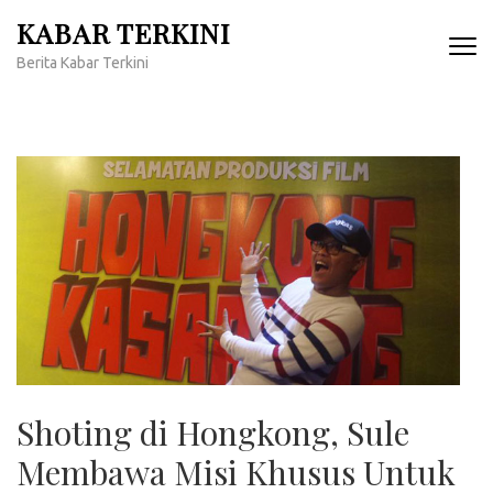
Lompat
KABAR TERKINI
ke
Berita Kabar Terkini
konten
(Tekan
Enter)
Shoting di Hongkong, Sule
Membawa Misi Khusus Untuk