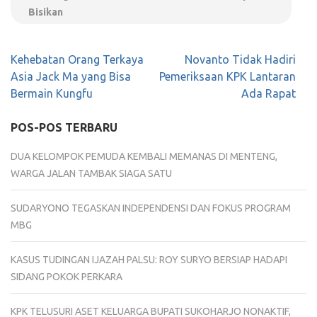
Bisikan
Navigasi
Kehebatan Orang Terkaya
Novanto Tidak Hadiri
pos
Asia Jack Ma yang Bisa
Pemeriksaan KPK Lantaran
Bermain Kungfu
Ada Rapat
POS-POS TERBARU
DUA KELOMPOK PEMUDA KEMBALI MEMANAS DI MENTENG,
WARGA JALAN TAMBAK SIAGA SATU
SUDARYONO TEGASKAN INDEPENDENSI DAN FOKUS PROGRAM
MBG
KASUS TUDINGAN IJAZAH PALSU: ROY SURYO BERSIAP HADAPI
SIDANG POKOK PERKARA
KPK TELUSURI ASET KELUARGA BUPATI SUKOHARJO NONAKTIF,