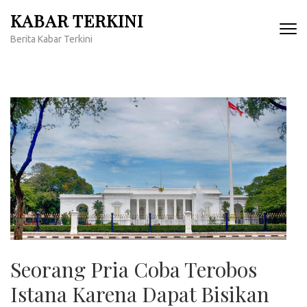
Lompat
KABAR TERKINI
ke
Berita Kabar Terkini
konten
(Tekan
Enter)
Seorang Pria Coba Terobos
Istana Karena Dapat Bisikan