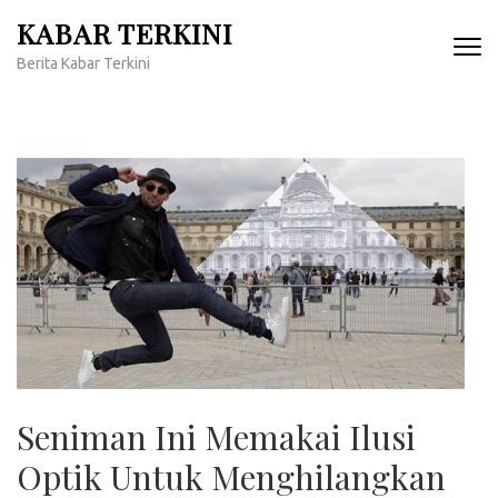
Lompat
KABAR TERKINI
ke
Berita Kabar Terkini
konten
(Tekan
Enter)
Seniman Ini Memakai Ilusi
Optik Untuk Menghilangkan