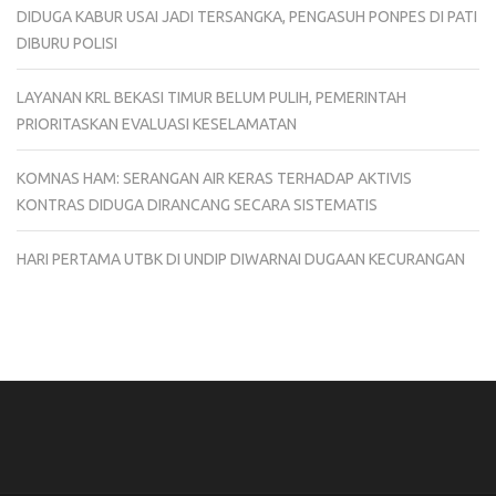
DIDUGA KABUR USAI JADI TERSANGKA, PENGASUH PONPES DI PATI
DIBURU POLISI
LAYANAN KRL BEKASI TIMUR BELUM PULIH, PEMERINTAH
PRIORITASKAN EVALUASI KESELAMATAN
KOMNAS HAM: SERANGAN AIR KERAS TERHADAP AKTIVIS
KONTRAS DIDUGA DIRANCANG SECARA SISTEMATIS
HARI PERTAMA UTBK DI UNDIP DIWARNAI DUGAAN KECURANGAN