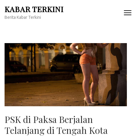
Lompat
KABAR TERKINI
ke
Berita Kabar Terkini
konten
(Tekan
Enter)
PSK di Paksa Berjalan
Telanjang di Tengah Kota