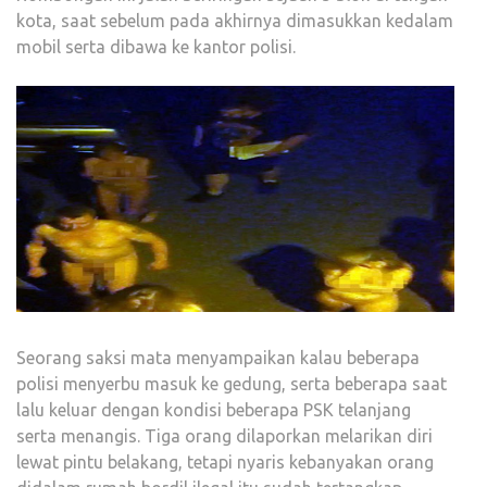
kota, saat sebelum pada akhirnya dimasukkan kedalam
mobil serta dibawa ke kantor polisi.
Seorang saksi mata menyampaikan kalau beberapa
polisi menyerbu masuk ke gedung, serta beberapa saat
lalu keluar dengan kondisi beberapa PSK telanjang
serta menangis. Tiga orang dilaporkan melarikan diri
lewat pintu belakang, tetapi nyaris kebanyakan orang