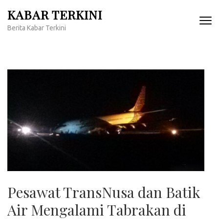
Lompat
KABAR TERKINI
ke
Berita Kabar Terkini
konten
(Tekan
Enter)
Pesawat TransNusa dan Batik
Air Mengalami Tabrakan di