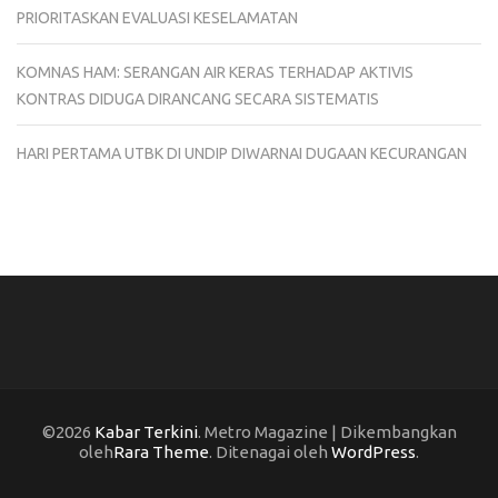
PRIORITASKAN EVALUASI KESELAMATAN
KOMNAS HAM: SERANGAN AIR KERAS TERHADAP AKTIVIS
KONTRAS DIDUGA DIRANCANG SECARA SISTEMATIS
HARI PERTAMA UTBK DI UNDIP DIWARNAI DUGAAN KECURANGAN
©2026
Kabar Terkini
. Metro Magazine | Dikembangkan
oleh
Rara Theme
. Ditenagai oleh
WordPress
.