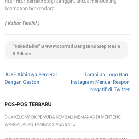
fitur-fitur berteknologi canggih, untuk mendukung
keamanan berkendara.
( Kabar Terkini )
“Naked Bike” BMW Motorrad Dengan Konsep Mesin
6-Silinder
Navigasi
JUPE Akhirnya Bercerai
Tampilan Logo Baru
pos
Dengan Gaston
Instagram Menuai Respon
Negatif di Twitter
POS-POS TERBARU
DUA KELOMPOK PEMUDA KEMBALI MEMANAS DI MENTENG,
WARGA JALAN TAMBAK SIAGA SATU