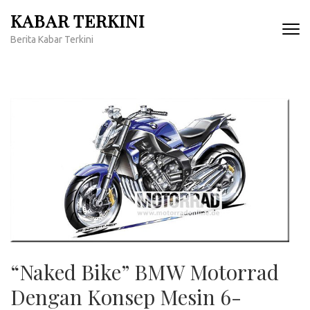
Lompat
KABAR TERKINI
ke
Berita Kabar Terkini
konten
(Tekan
Enter)
“Naked Bike” BMW Motorrad
Dengan Konsep Mesin 6-