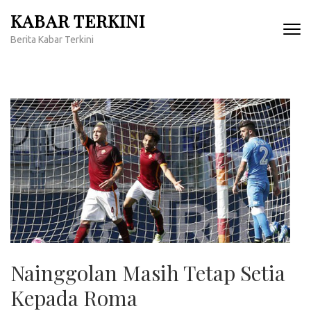
Lompat
KABAR TERKINI
ke
Berita Kabar Terkini
konten
(Tekan
Enter)
Nainggolan Masih Tetap Setia
Kepada Roma