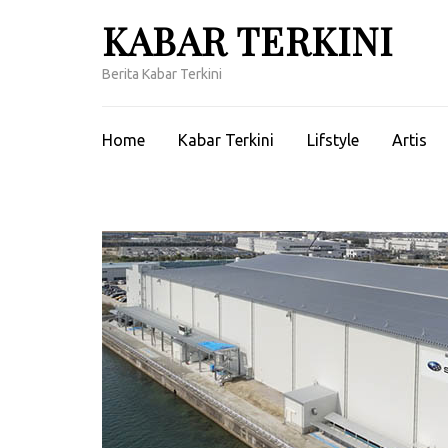
Lompat
KABAR TERKINI
ke
konten
Berita Kabar Terkini
(Tekan
Enter)
Home
Kabar Terkini
Lifstyle
Artis