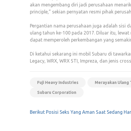
akan mengembang diri jadi perusahaan menarik d
principle,” sekian pernyatan resmi pihak perusa
Pergantian nama perusahaan juga adalah sisi d
ulang tahun ke-100 pada 2017. Diluar itu, lew
dapat memperoleh perkembangan yang semakin
Di ketahui sekarang ini mobil Subaru di tawark
Legacy, WRX, WRX STI, Impreza, dan jenis cross
Fuji Heavy Industries
Merayakan Ulang 
Subaru Corporation
Navigasi
Berikut Posisi Seks Yang Aman Saat Sedang Ha
pos