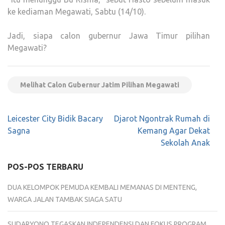
ke kediaman Megawati, Sabtu (14/10).
Jadi, siapa calon gubernur Jawa Timur pilihan
Megawati?
Melihat Calon Gubernur Jatim Pilihan Megawati
Navigasi
Leicester City Bidik Bacary
Djarot Ngontrak Rumah di
pos
Sagna
Kemang Agar Dekat
Sekolah Anak
POS-POS TERBARU
DUA KELOMPOK PEMUDA KEMBALI MEMANAS DI MENTENG,
WARGA JALAN TAMBAK SIAGA SATU
SUDARYONO TEGASKAN INDEPENDENSI DAN FOKUS PROGRAM