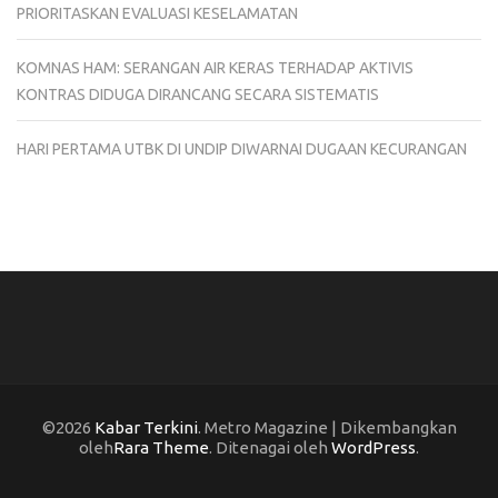
PRIORITASKAN EVALUASI KESELAMATAN
KOMNAS HAM: SERANGAN AIR KERAS TERHADAP AKTIVIS
KONTRAS DIDUGA DIRANCANG SECARA SISTEMATIS
HARI PERTAMA UTBK DI UNDIP DIWARNAI DUGAAN KECURANGAN
©2026
Kabar Terkini
. Metro Magazine | Dikembangkan
oleh
Rara Theme
. Ditenagai oleh
WordPress
.