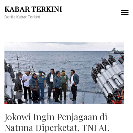
Lompat
KABAR TERKINI
ke
Berita Kabar Terkini
konten
(Tekan
Enter)
Jokowi Ingin Penjagaan di
Natuna Diperketat, TNI AL