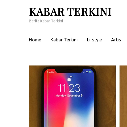
Lompat
KABAR TERKINI
ke
konten
Berita Kabar Terkini
(Tekan
Enter)
Home
Kabar Terkini
Lifstyle
Artis