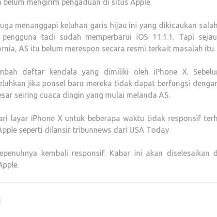
a belum mengirim pengaduan di situs Apple.
juga menanggapi keluhan garis hijau ini yang dikicaukan sala
engguna tadi sudah memperbarui iOS 11.1.1. Tapi sejauh
rnia, AS itu belum merespon secara resmi terkait masalah itu.
mbah daftar kendala yang dimiliki oleh iPhone X. Sebel
luhkan jika ponsel baru mereka tidak dapat berfungsi dengan
esar seiring cuaca dingin yang mulai melanda AS.
ri layar iPhone X untuk beberapa waktu tidak responsif ter
pple seperti dilansir tribunnews dari USA Today.
sepenuhnya kembali responsif. Kabar ini akan diselesaikan 
Apple.