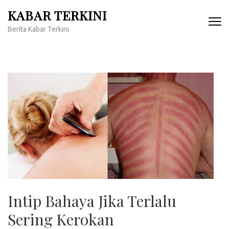
Lompat
KABAR TERKINI
ke
Berita Kabar Terkini
konten
(Tekan
Enter)
Intip Bahaya Jika Terlalu
Sering Kerokan