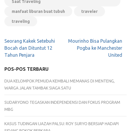
Saat Traveling
manfaat liburan buat tubuh
traveler
traveling
Navigasi
Seorang Kakek Setebuhi
Mourinho Bisa Pulangkan
pos
Bocah dan Dituntut 12
Pogba ke Manchester
Tahun Penjara
United
POS-POS TERBARU
DUA KELOMPOK PEMUDA KEMBALI MEMANAS DI MENTENG,
WARGA JALAN TAMBAK SIAGA SATU
SUDARYONO TEGASKAN INDEPENDENSI DAN FOKUS PROGRAM
MBG
KASUS TUDINGAN IJAZAH PALSU: ROY SURYO BERSIAP HADAPI
SIDANG POKOK PERKARA