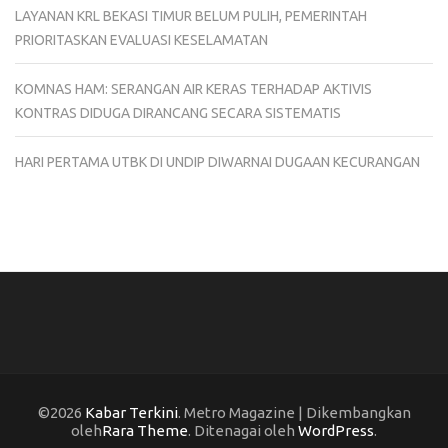
LAYANAN KRL BEKASI TIMUR BELUM PULIH, PEMERINTAH
PRIORITASKAN EVALUASI KESELAMATAN
KOMNAS HAM: SERANGAN AIR KERAS TERHADAP AKTIVIS
KONTRAS DIDUGA DIRANCANG SECARA SISTEMATIS
HARI PERTAMA UTBK DI UNDIP DIWARNAI DUGAAN KECURANGAN
©2026
Kabar Terkini
. Metro Magazine | Dikembangkan
oleh
Rara Theme
. Ditenagai oleh
WordPress
.