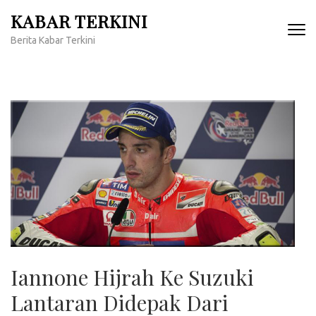
Lompat
KABAR TERKINI
ke
Berita Kabar Terkini
konten
(Tekan
Enter)
Iannone Hijrah Ke Suzuki
Lantaran Didepak Dari