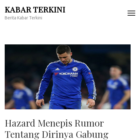
Lompat
KABAR TERKINI
ke
Berita Kabar Terkini
konten
(Tekan
Enter)
Hazard Menepis Rumor
Tentang Dirinya Gabung