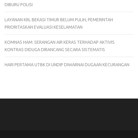
DIBURU POLISI
LAYANAN KRL BEKASI TIMUR BELUM PULIH, PEMERINTAH
PRIORITASKAN EVALUASI KESELAMATAN
KOMNAS HAM: SERANGAN AIR KERAS TERHADAP AKTIVIS
KONTRAS DIDUGA DIRANCANG SECARA SISTEMATIS
HARI PERTAMA UTBK DI UNDIP DIWARNAI DUGAAN KECURANGAN