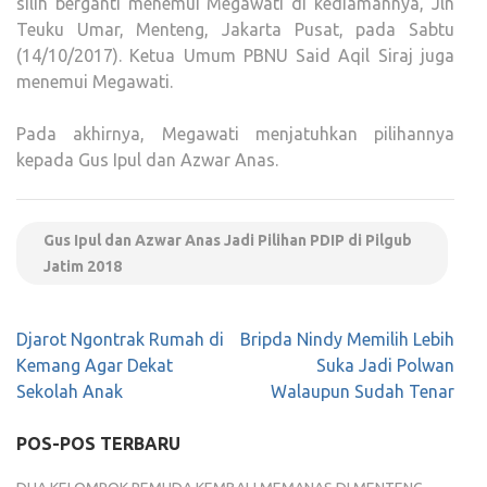
silih berganti menemui Megawati di kediamannya, Jln
Teuku Umar, Menteng, Jakarta Pusat, pada Sabtu
(14/10/2017). Ketua Umum PBNU Said Aqil Siraj juga
menemui Megawati.
Pada akhirnya, Megawati menjatuhkan pilihannya
kepada Gus Ipul dan Azwar Anas.
Gus Ipul dan Azwar Anas Jadi Pilihan PDIP di Pilgub
Jatim 2018
Navigasi
Djarot Ngontrak Rumah di
Bripda Nindy Memilih Lebih
pos
Kemang Agar Dekat
Suka Jadi Polwan
Sekolah Anak
Walaupun Sudah Tenar
POS-POS TERBARU