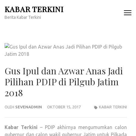
Lompat
KABAR TERKINI
ke
Berita Kabar Terkini
konten
(Tekan
Enter)
Gus Ipul dan Azwar Anas Jadi
Pilihan PDIP di Pilgub Jatim
2018
OLEH
SEVENADMIN
OKTOBER 15, 2017
KABAR TERKINI
Kabar Terkini
– PDIP akhirnya mengumumkan calon
gubernur dan calon wakil gubernur Jatim untuk Pilkada