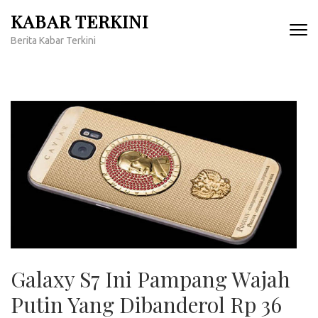
Lompat
KABAR TERKINI
ke
Berita Kabar Terkini
konten
(Tekan
Enter)
Galaxy S7 Ini Pampang Wajah
Putin Yang Dibanderol Rp 36