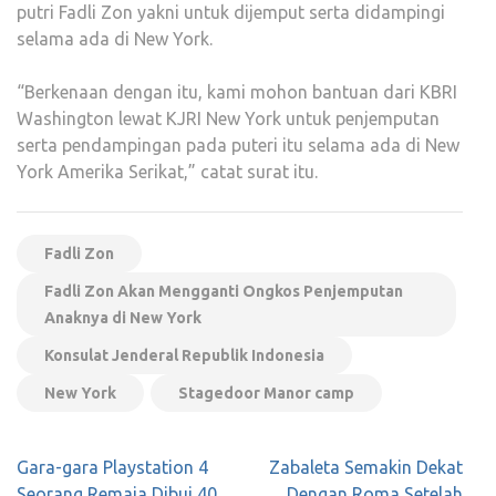
putri Fadli Zon yakni untuk dijemput serta didampingi
selama ada di New York.
“Berkenaan dengan itu, kami mohon bantuan dari KBRI
Washington lewat KJRI New York untuk penjemputan
serta pendampingan pada puteri itu selama ada di New
York Amerika Serikat,” catat surat itu.
Fadli Zon
Fadli Zon Akan Mengganti Ongkos Penjemputan
Anaknya di New York
Konsulat Jenderal Republik Indonesia
New York
Stagedoor Manor camp
Navigasi
Gara-gara Playstation 4
Zabaleta Semakin Dekat
pos
Seorang Remaja Dibui 40
Dengan Roma Setelah