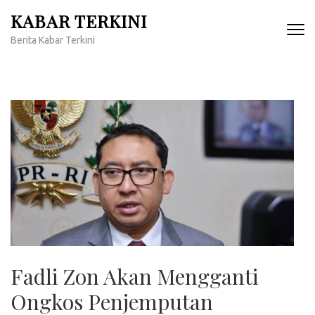
Lompat
KABAR TERKINI
ke
Berita Kabar Terkini
konten
(Tekan
Enter)
Fadli Zon Akan Mengganti
Ongkos Penjemputan