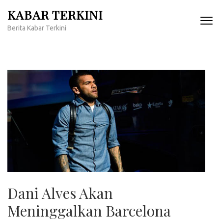
Lompat
KABAR TERKINI
ke
Berita Kabar Terkini
konten
(Tekan
Enter)
Dani Alves Akan
Meninggalkan Barcelona