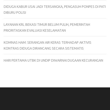
DIDUGA KABUR USAI JADI TERSANGKA, PENGASUH PONPES DI PATI
DIBURU POLISI
LAYANAN KRL BEKASI TIMUR BELUM PULIH, PEMERINTAH
PRIORITASKAN EVALUASI KESELAMATAN
KOMNAS HAM: SERANGAN AIR KERAS TERHADAP AKTIVIS
KONTRAS DIDUGA DIRANCANG SECARA SISTEMATIS
HARI PERTAMA UTBK DI UNDIP DIWARNAI DUGAAN KECURANGAN