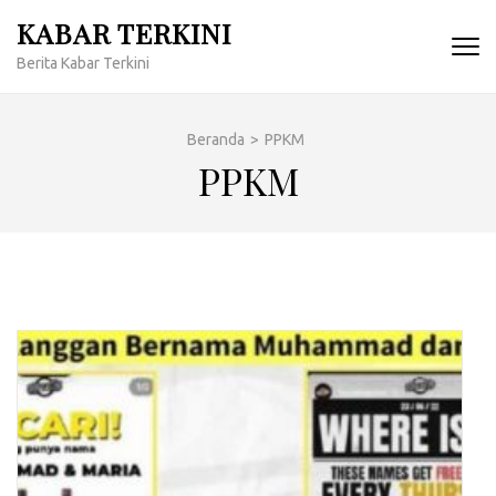
Lompat
KABAR TERKINI
ke
Berita Kabar Terkini
konten
(Tekan
Enter)
Beranda
>
PPKM
PPKM