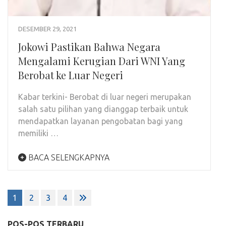
DESEMBER 29, 2021
Jokowi Pastikan Bahwa Negara
Mengalami Kerugian Dari WNI Yang
Berobat ke Luar Negeri
Kabar terkini- Berobat di luar negeri merupakan
salah satu pilihan yang dianggap terbaik untuk
mendapatkan layanan pengobatan bagi yang
memiliki …
BACA SELENGKAPNYA
Navigasi
1
2
3
4
pos
POS-POS TERBARU