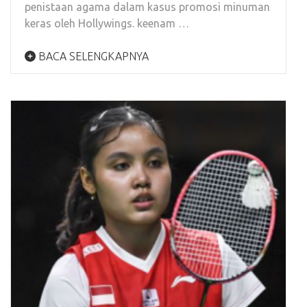
penistaan agama dalam kasus promosi minuman
keras oleh Hollywings. keenam …
BACA SELENGKAPNYA