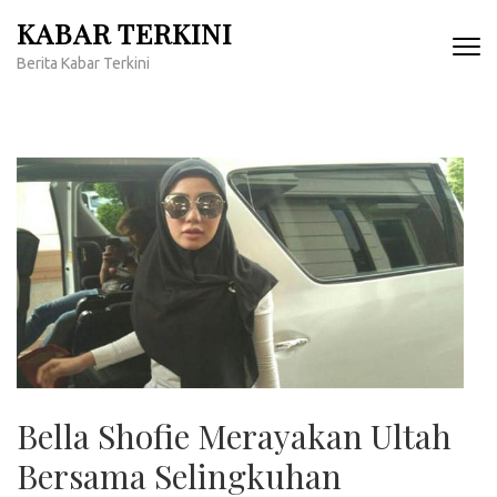
Lompat
KABAR TERKINI
ke
Berita Kabar Terkini
konten
(Tekan
Enter)
Bella Shofie Merayakan Ultah
Bersama Selingkuhan