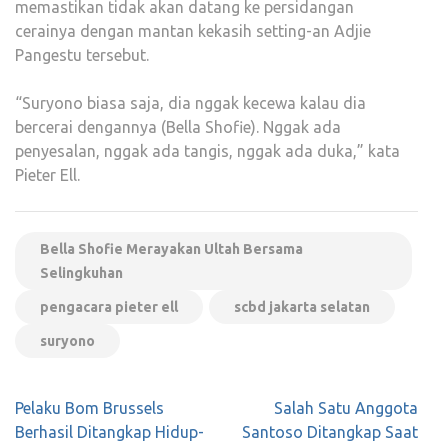
memastikan tidak akan datang ke persidangan
cerainya dengan mantan kekasih setting-an Adjie
Pangestu tersebut.
“Suryono biasa saja, dia nggak kecewa kalau dia
bercerai dengannya (Bella Shofie). Nggak ada
penyesalan, nggak ada tangis, nggak ada duka,” kata
Pieter Ell.
Bella Shofie Merayakan Ultah Bersama
Selingkuhan
pengacara pieter ell
scbd jakarta selatan
suryono
Navigasi
Pelaku Bom Brussels
Salah Satu Anggota
pos
Berhasil Ditangkap Hidup-
Santoso Ditangkap Saat