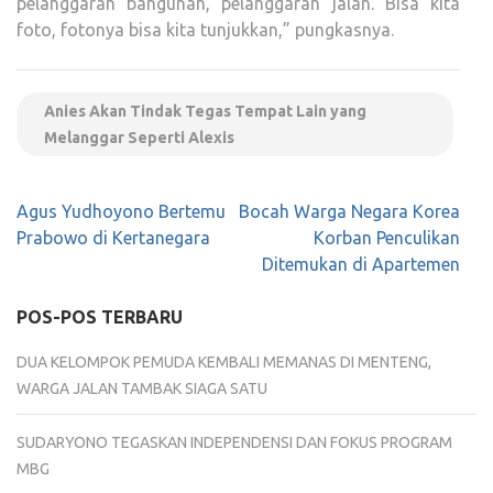
pelanggaran bangunan, pelanggaran jalan. Bisa kita
foto, fotonya bisa kita tunjukkan,” pungkasnya.
Anies Akan Tindak Tegas Tempat Lain yang
Melanggar Seperti Alexis
Navigasi
Agus Yudhoyono Bertemu
Bocah Warga Negara Korea
pos
Prabowo di Kertanegara
Korban Penculikan
Ditemukan di Apartemen
POS-POS TERBARU
DUA KELOMPOK PEMUDA KEMBALI MEMANAS DI MENTENG,
WARGA JALAN TAMBAK SIAGA SATU
SUDARYONO TEGASKAN INDEPENDENSI DAN FOKUS PROGRAM
MBG