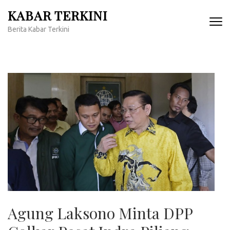
Lompat
KABAR TERKINI
ke
Berita Kabar Terkini
konten
(Tekan
Enter)
Agung Laksono Minta DPP