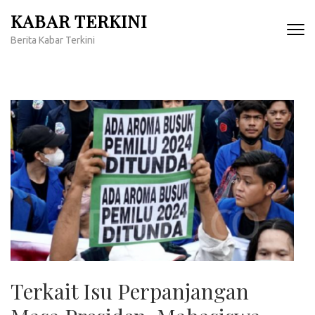
Lompat
KABAR TERKINI
ke
Berita Kabar Terkini
konten
(Tekan
Enter)
Terkait Isu Perpanjangan