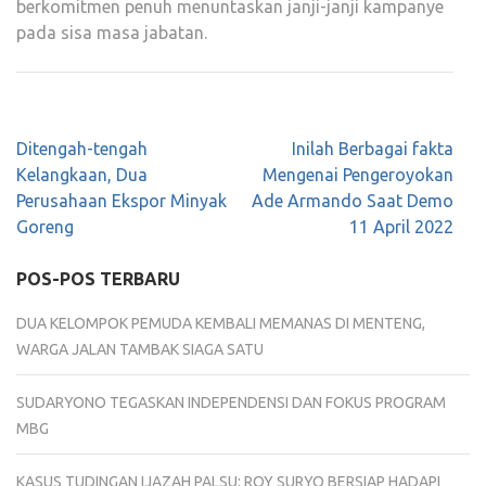
berkomitmen penuh menuntaskan janji-janji kampanye
pada sisa masa jabatan.
Navigasi
Ditengah-tengah
Inilah Berbagai fakta
pos
Kelangkaan, Dua
Mengenai Pengeroyokan
Perusahaan Ekspor Minyak
Ade Armando Saat Demo
Goreng
11 April 2022
POS-POS TERBARU
DUA KELOMPOK PEMUDA KEMBALI MEMANAS DI MENTENG,
WARGA JALAN TAMBAK SIAGA SATU
SUDARYONO TEGASKAN INDEPENDENSI DAN FOKUS PROGRAM
MBG
KASUS TUDINGAN IJAZAH PALSU: ROY SURYO BERSIAP HADAPI