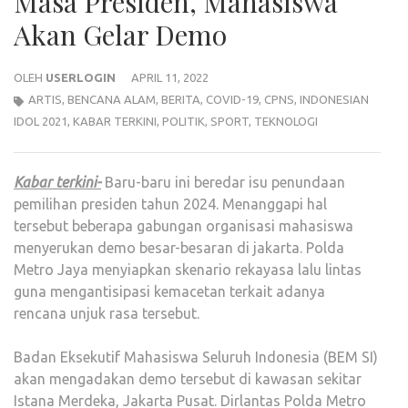
Masa Presiden, Mahasiswa
Akan Gelar Demo
OLEH
USERLOGIN
APRIL 11, 2022
ARTIS
,
BENCANA ALAM
,
BERITA
,
COVID-19
,
CPNS
,
INDONESIAN
IDOL 2021
,
KABAR TERKINI
,
POLITIK
,
SPORT
,
TEKNOLOGI
Kabar terkini-
Baru-baru ini beredar isu penundaan
pemilihan presiden tahun 2024. Menanggapi hal
tersebut beberapa gabungan organisasi mahasiswa
menyerukan demo besar-besaran di jakarta. Polda
Metro Jaya menyiapkan skenario rekayasa lalu lintas
guna mengantisipasi kemacetan terkait adanya
rencana unjuk rasa tersebut.
Badan Eksekutif Mahasiswa Seluruh Indonesia (BEM SI)
akan mengadakan demo tersebut di kawasan sekitar
Istana Merdeka, Jakarta Pusat. Dirlantas Polda Metro