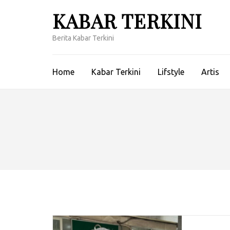
Lompat
KABAR TERKINI
ke
konten
Berita Kabar Terkini
(Tekan
Enter)
Home
Kabar Terkini
Lifstyle
Artis