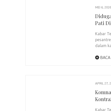
MEI 6, 202
Diduga
Pati Di
Kabar Te
pesantre
dalam k
BACA
APRIL 27, 
Komnas
Kontra
Kabar T