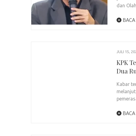
dan Olah
BACA
JULI 15, 20
KPK Te
Dua Ru
Kabar te
melanju
pemerasa
BACA