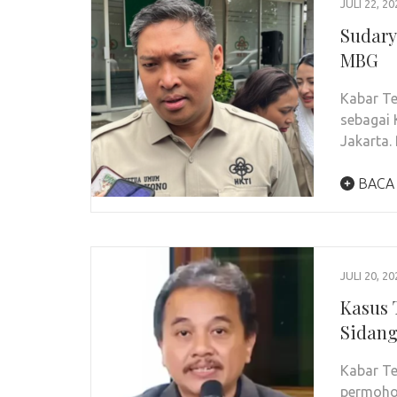
JULI 22, 20
Sudary
MBG
Kabar Te
sebagai 
Jakarta.
BACA
JULI 20, 20
Kasus 
Sidang
Kabar Te
permohon