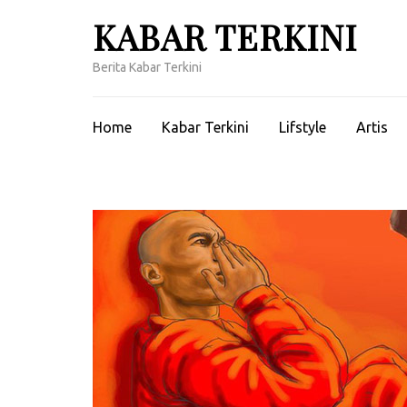
Lompat
KABAR TERKINI
ke
konten
Berita Kabar Terkini
(Tekan
Enter)
Home
Kabar Terkini
Lifstyle
Artis