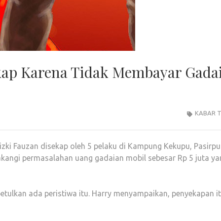
ekap Karena Tidak Membayar Gada
KABAR T
Rizki Fauzan disekap oleh 5 pelaku di Kampung Kekupu, Pasirpu
akangi permasalahan uang gadaian mobil sebesar Rp 5 juta ya
ulkan ada peristiwa itu. Harry menyampaikan, penyekapan i