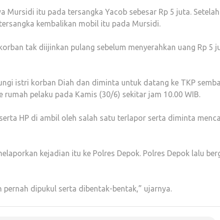
 Mursidi itu pada tersangka Yacob sebesar Rp 5 juta. Setelah
tersangka kembalikan mobil itu pada Mursidi.
korban tak diijinkan pulang sebelum menyerahkan uang Rp 5 ju
ngi istri korban Diah dan diminta untuk datang ke TKP semba
e rumah pelaku pada Kamis (30/6) sekitar jam 10.00 WIB.
serta HP di ambil oleh salah satu terlapor serta diminta menca
 melaporkan kejadian itu ke Polres Depok. Polres Depok lalu ber
 pernah dipukul serta dibentak-bentak,” ujarnya.