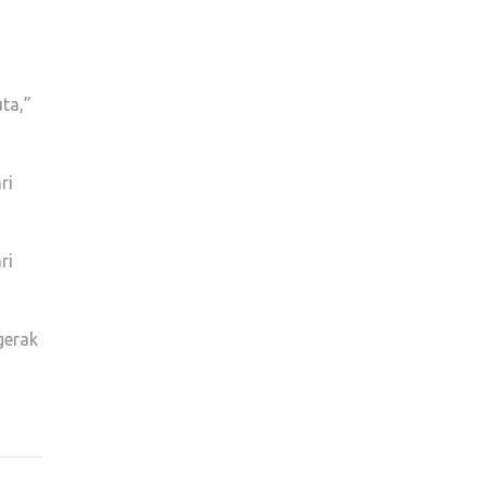
ta,”
ri
ri
gerak