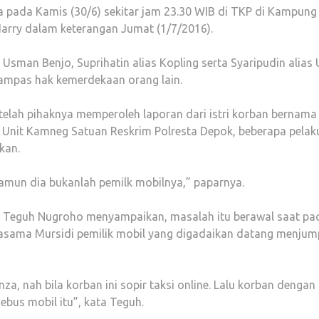
 pada Kamis (30/6) sekitar jam 23.30 WIB di TKP di Kampung
Harry dalam keterangan Jumat (1/7/2016).
 Usman Benjo, Suprihatin alias Kopling serta Syaripudin alias 
rampas hak kemerdekaan orang lain.
elah pihaknya memperoleh laporan dari istri korban bernama
 Unit Kamneg Satuan Reskrim Polresta Depok, beberapa pelak
kan.
 Namun dia bukanlah pemilk mobilnya,” paparnya.
 Teguh Nugroho menyampaikan, masalah itu berawal saat pa
erasama Mursidi pemilik mobil yang digadaikan datang menjum
a, nah bila korban ini sopir taksi online. Lalu korban dengan
bus mobil itu”, kata Teguh.