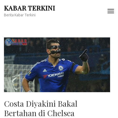
Lompat
KABAR TERKINI
ke
Berita Kabar Terkini
konten
(Tekan
Enter)
Costa Diyakini Bakal
Bertahan di Chelsea