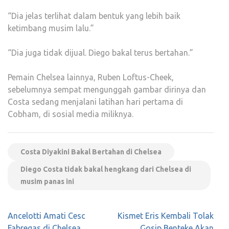
“Dia jelas terlihat dalam bentuk yang lebih baik
ketimbang musim lalu.”
“Dia juga tidak dijual. Diego bakal terus bertahan.”
Pemain Chelsea lainnya, Ruben Loftus-Cheek,
sebelumnya sempat mengunggah gambar dirinya dan
Costa sedang menjalani latihan hari pertama di
Cobham, di sosial media miliknya.
Costa Diyakini Bakal Bertahan di Chelsea
Diego Costa tidak bakal hengkang dari Chelsea di
musim panas ini
Navigasi
Ancelotti Amati Cesc
Kismet Eris Kembali Tolak
pos
Fabregas di Chelsea
Gosip Benteke Akan