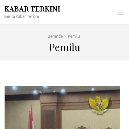
Lompat
KABAR TERKINI
ke
Berita Kabar Terkini
konten
(Tekan
Enter)
Beranda
>
Pemilu
Pemilu