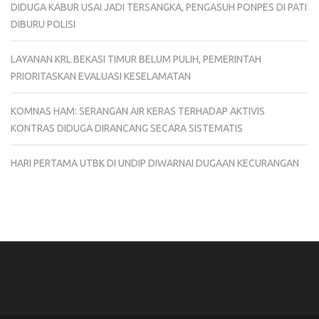
DIDUGA KABUR USAI JADI TERSANGKA, PENGASUH PONPES DI PATI
DIBURU POLISI
LAYANAN KRL BEKASI TIMUR BELUM PULIH, PEMERINTAH
PRIORITASKAN EVALUASI KESELAMATAN
KOMNAS HAM: SERANGAN AIR KERAS TERHADAP AKTIVIS
KONTRAS DIDUGA DIRANCANG SECARA SISTEMATIS
HARI PERTAMA UTBK DI UNDIP DIWARNAI DUGAAN KECURANGAN