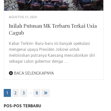
AGUSTUS 21, 2024
Inilah Putusan MK Terbaru Terkai Usia
Cagub
Kabar Terkini- Baru-baru ini banyak spekulasi
mengenai upaya Presiden Jokowi untuk
meloloskan putranya Kaesang mencalonkan diri
sebagai calon gubernur denga …
BACA SELENGKAPNYA
Navigasi
…
1
2
3
8
pos
POS-POS TERBARU