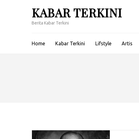
Lompat
KABAR TERKINI
ke
konten
Berita Kabar Terkini
(Tekan
Enter)
Home
Kabar Terkini
Lifstyle
Artis