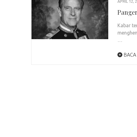
APRIL 12, 
Panger
Kabar te
menghemb
…
BACA