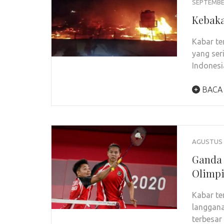
SEPTEMBER
Kebaka
Kabar te
yang ser
Indonesi
BACA
AGUSTUS 2
Ganda 
Olimpi
Kabar te
langgana
terbesar