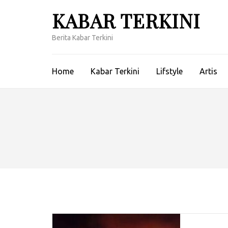
Lompat
KABAR TERKINI
ke
konten
Berita Kabar Terkini
(Tekan
Enter)
Home
Kabar Terkini
Lifstyle
Artis