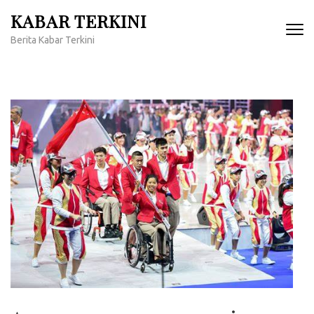
Lompat
KABAR TERKINI
ke
Berita Kabar Terkini
konten
(Tekan
Enter)