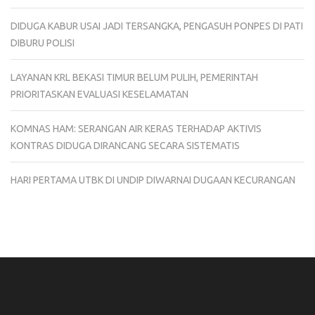
DIDUGA KABUR USAI JADI TERSANGKA, PENGASUH PONPES DI PATI
DIBURU POLISI
LAYANAN KRL BEKASI TIMUR BELUM PULIH, PEMERINTAH
PRIORITASKAN EVALUASI KESELAMATAN
KOMNAS HAM: SERANGAN AIR KERAS TERHADAP AKTIVIS
KONTRAS DIDUGA DIRANCANG SECARA SISTEMATIS
HARI PERTAMA UTBK DI UNDIP DIWARNAI DUGAAN KECURANGAN