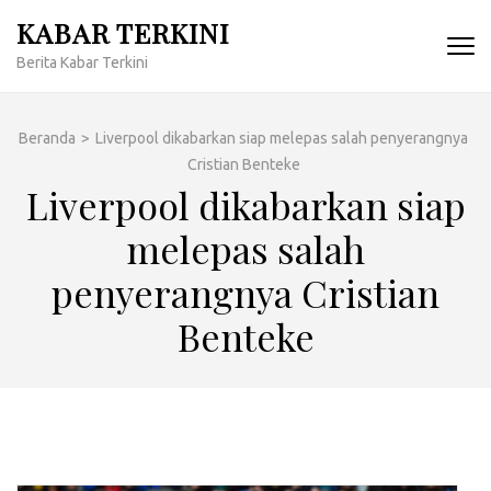
Lompat
KABAR TERKINI
ke
Berita Kabar Terkini
konten
(Tekan
Enter)
Beranda
>
Liverpool dikabarkan siap melepas salah penyerangnya
Cristian Benteke
Liverpool dikabarkan siap
melepas salah
penyerangnya Cristian
Benteke