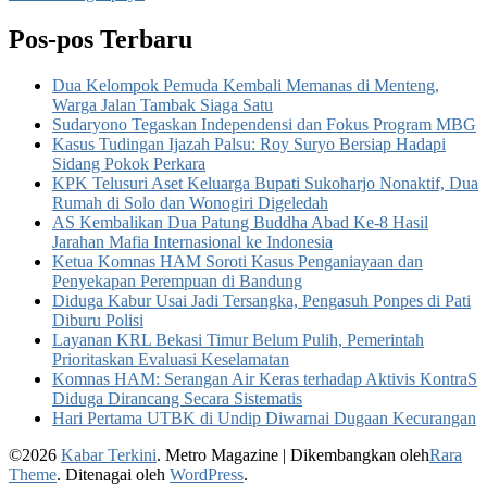
Pos-pos Terbaru
Dua Kelompok Pemuda Kembali Memanas di Menteng,
Warga Jalan Tambak Siaga Satu
Sudaryono Tegaskan Independensi dan Fokus Program MBG
Kasus Tudingan Ijazah Palsu: Roy Suryo Bersiap Hadapi
Sidang Pokok Perkara
KPK Telusuri Aset Keluarga Bupati Sukoharjo Nonaktif, Dua
Rumah di Solo dan Wonogiri Digeledah
AS Kembalikan Dua Patung Buddha Abad Ke-8 Hasil
Jarahan Mafia Internasional ke Indonesia
Ketua Komnas HAM Soroti Kasus Penganiayaan dan
Penyekapan Perempuan di Bandung
Diduga Kabur Usai Jadi Tersangka, Pengasuh Ponpes di Pati
Diburu Polisi
Layanan KRL Bekasi Timur Belum Pulih, Pemerintah
Prioritaskan Evaluasi Keselamatan
Komnas HAM: Serangan Air Keras terhadap Aktivis KontraS
Diduga Dirancang Secara Sistematis
Hari Pertama UTBK di Undip Diwarnai Dugaan Kecurangan
©2026
Kabar Terkini
. Metro Magazine | Dikembangkan oleh
Rara
Theme
. Ditenagai oleh
WordPress
.