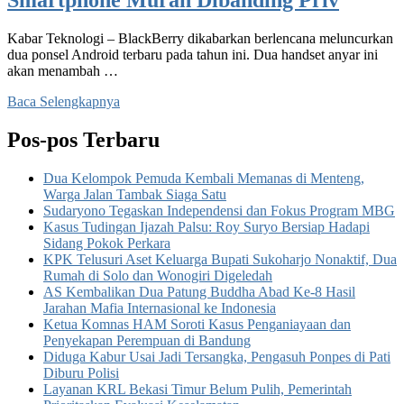
Kabar Teknologi – BlackBerry dikabarkan berlencana meluncurkan
dua ponsel Android terbaru pada tahun ini. Dua handset anyar ini
akan menambah …
Baca Selengkapnya
Pos-pos Terbaru
Dua Kelompok Pemuda Kembali Memanas di Menteng,
Warga Jalan Tambak Siaga Satu
Sudaryono Tegaskan Independensi dan Fokus Program MBG
Kasus Tudingan Ijazah Palsu: Roy Suryo Bersiap Hadapi
Sidang Pokok Perkara
KPK Telusuri Aset Keluarga Bupati Sukoharjo Nonaktif, Dua
Rumah di Solo dan Wonogiri Digeledah
AS Kembalikan Dua Patung Buddha Abad Ke-8 Hasil
Jarahan Mafia Internasional ke Indonesia
Ketua Komnas HAM Soroti Kasus Penganiayaan dan
Penyekapan Perempuan di Bandung
Diduga Kabur Usai Jadi Tersangka, Pengasuh Ponpes di Pati
Diburu Polisi
Layanan KRL Bekasi Timur Belum Pulih, Pemerintah