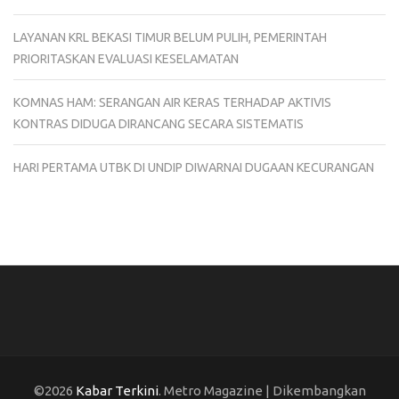
LAYANAN KRL BEKASI TIMUR BELUM PULIH, PEMERINTAH
PRIORITASKAN EVALUASI KESELAMATAN
KOMNAS HAM: SERANGAN AIR KERAS TERHADAP AKTIVIS
KONTRAS DIDUGA DIRANCANG SECARA SISTEMATIS
HARI PERTAMA UTBK DI UNDIP DIWARNAI DUGAAN KECURANGAN
©2026
Kabar Terkini
. Metro Magazine | Dikembangkan