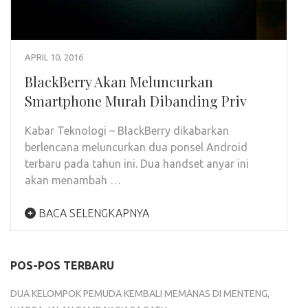
APRIL 10, 2016
BlackBerry Akan Meluncurkan
Smartphone Murah Dibanding Priv
Kabar Teknologi – BlackBerry dikabarkan
berlencana meluncurkan dua ponsel Android
terbaru pada tahun ini. Dua handset anyar ini
akan menambah …
BACA SELENGKAPNYA
POS-POS TERBARU
DUA KELOMPOK PEMUDA KEMBALI MEMANAS DI MENTENG,